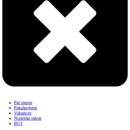
Par mums
Pakalpojumi
Vakances
Noderīgi raksti
BUJ