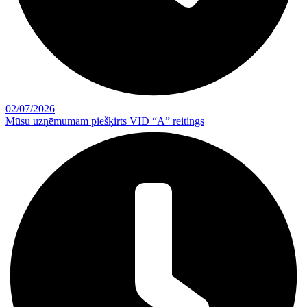
02/07/2026
Mūsu uzņēmumam piešķirts VID “A” reitings