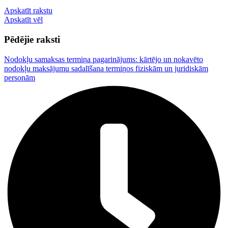
Apskatīt rakstu
Apskatīt vēl
Pēdējie raksti
Nodokļu samaksas termiņa pagarinājums: kārtējo un nokavēto
nodokļu maksājumu sadalīšana termiņos fiziskām un juridiskām
personām