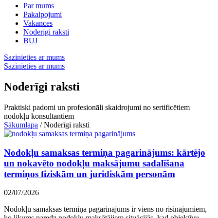
Par mums
Pakalpojumi
Vakances
Noderīgi raksti
BUJ
Sazinieties ar mums
Sazinieties ar mums
Noderīgi raksti
Praktiski padomi un profesionāli skaidrojumi no sertificētiem
nodokļu konsultantiem
Sākumlapa
/
Noderīgi raksti
Nodokļu samaksas termiņa pagarinājums: kārtējo
un nokavēto nodokļu maksājumu sadalīšana
termiņos fiziskām un juridiskām personām
02/07/2026
Nodokļu samaksas termiņa pagarinājums ir viens no risinājumiem,
ko likums paredz nodokļu maksātājiem situācijās, kad objektīvu