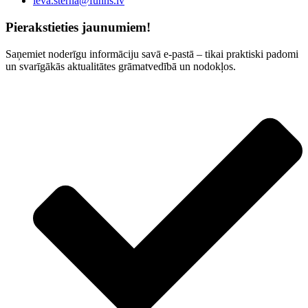
ieva.sterna@funns.lv
Pierakstieties jaunumiem!
Saņemiet noderīgu informāciju savā e-pastā – tikai praktiski padomi
un svarīgākās aktualitātes grāmatvedībā un nodokļos.