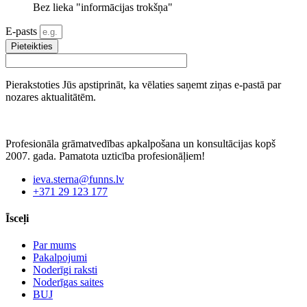
Bez lieka "informācijas trokšņa"
E-pasts
Pieteikties
Pierakstoties Jūs apstiprināt, ka vēlaties saņemt ziņas e-pastā par
nozares aktualitātēm.
Profesionāla grāmatvedības apkalpošana un konsultācijas kopš
2007. gada. Pamatota uzticība profesionāļiem!
ieva.sterna@funns.lv
+371 29 123 177
Īsceļi
Par mums
Pakalpojumi
Noderīgi raksti
Noderīgas saites
BUJ