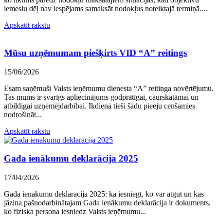
iemeslu dēļ nav iespējams samaksāt nodokļus noteiktajā termiņā....
Apskatīt rakstu
Mūsu uzņēmumam piešķirts VID “A” reitings
15/06/2026
Esam saņēmuši Valsts ieņēmumu dienesta “A” reitinga novērtējumu.
Tas mums ir svarīgs apliecinājums godprātīgai, caurskatāmai un
atbildīgai uzņēmējdarbībai. Ikdienā tieši šādu pieeju cenšamies
nodrošināt...
Apskatīt rakstu
Gada ienākumu deklarācija 2025
17/04/2026
Gada ienākumu deklarācija 2025: kā iesniegt, ko var atgūt un kas
jāzina pašnodarbinātajam Gada ienākumu deklarācija ir dokuments,
ko fiziska persona iesniedz Valsts ieņēmumu...