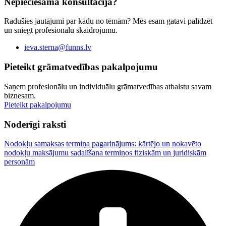
Nepieciešama konsultācija?
Radušies jautājumi par kādu no tēmām? Mēs esam gatavi palīdzēt
un sniegt profesionālu skaidrojumu.
ieva.sterna@funns.lv
Pieteikt grāmatvedības pakalpojumu
Saņem profesionālu un individuālu grāmatvedības atbalstu savam
biznesam.
Pieteikt pakalpojumu
Noderīgi raksti
Nodokļu samaksas termiņa pagarinājums: kārtējo un nokavēto
nodokļu maksājumu sadalīšana termiņos fiziskām un juridiskām
personām