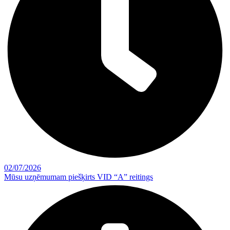
02/07/2026
Mūsu uzņēmumam piešķirts VID “A” reitings