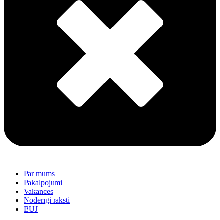
Par mums
Pakalpojumi
Vakances
Noderīgi raksti
BUJ