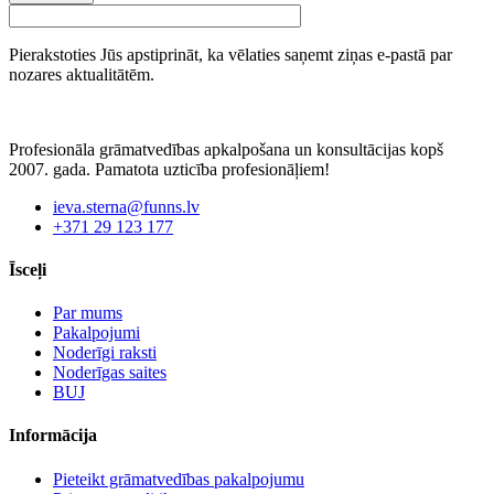
Pierakstoties Jūs apstiprināt, ka vēlaties saņemt ziņas e-pastā par
nozares aktualitātēm.
Profesionāla grāmatvedības apkalpošana un konsultācijas kopš
2007. gada. Pamatota uzticība profesionāļiem!
ieva.sterna@funns.lv
+371 29 123 177
Īsceļi
Par mums
Pakalpojumi
Noderīgi raksti
Noderīgas saites
BUJ
Informācija
Pieteikt grāmatvedības pakalpojumu