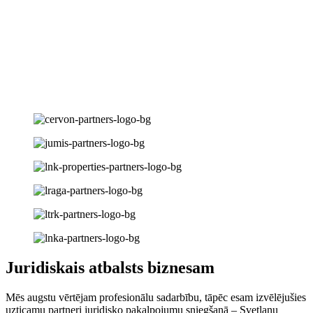
Juridiskais atbalsts biznesam
Mēs augstu vērtējam profesionālu sadarbību, tāpēc esam izvēlējušies
uzticamu partneri juridisko pakalpojumu sniegšanā – Svetlanu