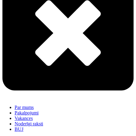
Par mums
Pakalpojumi
Vakances
Noderīgi raksti
BUJ