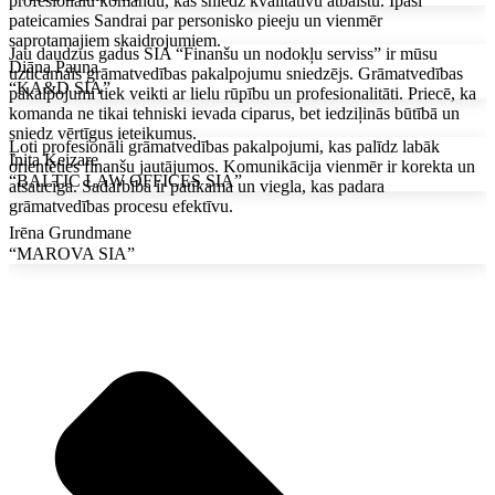
profesionālu komandu, kas sniedz kvalitatīvu atbalstu. Īpaši
pateicamies Sandrai par personisko pieeju un vienmēr
saprotamajiem skaidrojumiem.
Jau daudzus gadus SIA “Finanšu un nodokļu serviss” ir mūsu
Diāna Pauna
uzticamais grāmatvedības pakalpojumu sniedzējs. Grāmatvedības
“KA&D SIA”
pakalpojumi tiek veikti ar lielu rūpību un profesionalitāti. Priecē, ka
komanda ne tikai tehniski ievada ciparus, bet iedziļinās būtībā un
sniedz vērtīgus ieteikumus.
Ļoti profesionāli grāmatvedības pakalpojumi, kas palīdz labāk
Inita Ķeizare
orientēties finanšu jautājumos. Komunikācija vienmēr ir korekta un
“BALTIC LAW OFFICES SIA”
atsaucīga. Sadarbība ir patīkama un viegla, kas padara
grāmatvedības procesu efektīvu.
Irēna Grundmane
“MAROVA SIA”