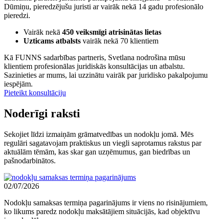
Dūmiņu, pieredzējušu juristi ar vairāk nekā 14 gadu profesionālo
pieredzi.
Vairāk nekā
450 veiksmīgi atrisinātas lietas
Uzticams atbalsts
vairāk nekā 70 klientiem
Kā FUNNS sadarbības partneris, Svetlana nodrošina mūsu
klientiem profesionālas juridiskās konsultācijas un atbalstu.
Sazinieties ar mums, lai uzzinātu vairāk par juridisko pakalpojumu
iespējām.
Pieteikt konsultāciju
Noderīgi raksti
Sekojiet līdzi izmaiņām grāmatvedības un nodokļu jomā. Mēs
regulāri sagatavojam praktiskus un viegli saprotamus rakstus par
aktuālām tēmām, kas skar gan uzņēmumus, gan biedrības un
pašnodarbinātos.
02/07/2026
Nodokļu samaksas termiņa pagarinājums ir viens no risinājumiem,
ko likums paredz nodokļu maksātājiem situācijās, kad objektīvu