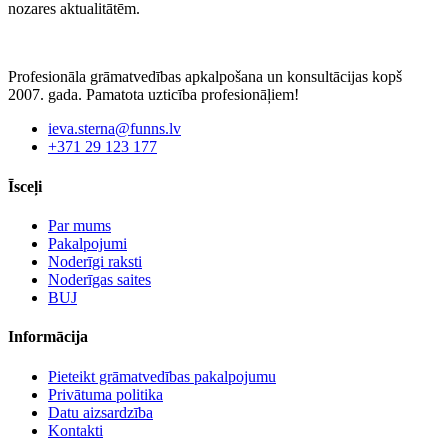
nozares aktualitātēm.
Profesionāla grāmatvedības apkalpošana un konsultācijas kopš
2007. gada. Pamatota uzticība profesionāļiem!
ieva.sterna@funns.lv
+371 29 123 177
Īsceļi
Par mums
Pakalpojumi
Noderīgi raksti
Noderīgas saites
BUJ
Informācija
Pieteikt grāmatvedības pakalpojumu
Privātuma politika
Datu aizsardzība
Kontakti