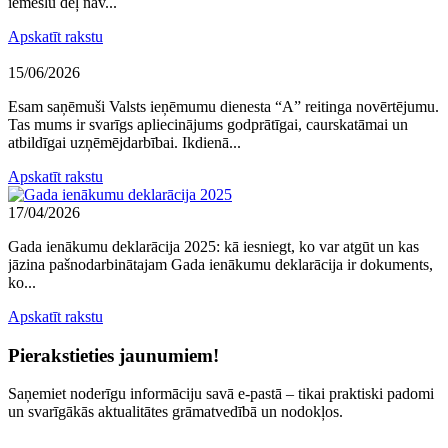
iemeslu dēļ nav...
Apskatīt rakstu
15/06/2026
Esam saņēmuši Valsts ieņēmumu dienesta “A” reitinga novērtējumu.
Tas mums ir svarīgs apliecinājums godprātīgai, caurskatāmai un
atbildīgai uzņēmējdarbībai. Ikdienā...
Apskatīt rakstu
17/04/2026
Gada ienākumu deklarācija 2025: kā iesniegt, ko var atgūt un kas
jāzina pašnodarbinātajam Gada ienākumu deklarācija ir dokuments,
ko...
Apskatīt rakstu
Pierakstieties jaunumiem!
Saņemiet noderīgu informāciju savā e-pastā – tikai praktiski padomi
un svarīgākās aktualitātes grāmatvedībā un nodokļos.