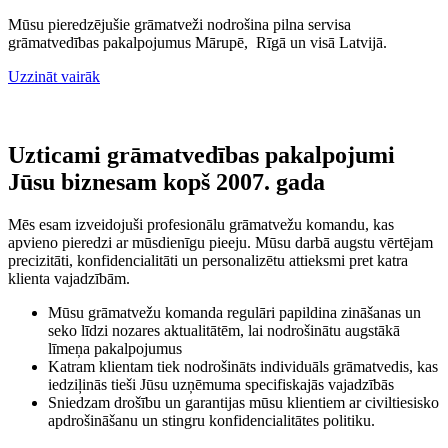
Mūsu pieredzējušie grāmatveži nodrošina pilna servisa
grāmatvedības pakalpojumus Mārupē, Rīgā un visā Latvijā.
Uzzināt vairāk
Uzticami grāmatvedības pakalpojumi
Jūsu biznesam kopš 2007. gada
Mēs esam izveidojuši profesionālu grāmatvežu komandu, kas
apvieno pieredzi ar mūsdienīgu pieeju. Mūsu darbā augstu vērtējam
precizitāti, konfidencialitāti un personalizētu attieksmi pret katra
klienta vajadzībām.
Mūsu grāmatvežu komanda regulāri papildina zināšanas un
seko līdzi nozares aktualitātēm, lai nodrošinātu augstākā
līmeņa pakalpojumus
Katram klientam tiek nodrošināts individuāls grāmatvedis, kas
iedziļinās tieši Jūsu uzņēmuma specifiskajās vajadzībās
Sniedzam drošību un garantijas mūsu klientiem ar civiltiesisko
apdrošināšanu un stingru konfidencialitātes politiku.