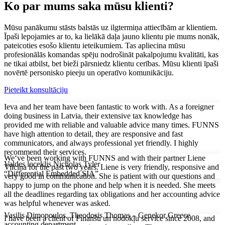
Ko par mums saka mūsu klienti?
Mūsu panākumu stāsts balstās uz ilgtermiņa attiecībām ar klientiem.
Īpaši lepojamies ar to, ka lielākā daļa jauno klientu pie mums nonāk,
pateicoties esošo klientu ieteikumiem. Tas apliecina mūsu
profesionālās komandas spēju nodrošināt pakalpojumu kvalitāti, kas
ne tikai atbilst, bet bieži pārsniedz klientu cerības. Mūsu klienti īpaši
novērtē personisko pieeju un operatīvo komunikāciju.
Pieteikt konsultāciju
Ieva and her team have been fantastic to work with. As a foreigner
doing business in Latvia, their extensive tax knowledge has
provided me with reliable and valuable advice many times. FUNNS
have high attention to detail, they are responsive and fast
communicators, and always professional yet friendly. I highly
recommend their services.
We‘ve been working with FUNNS and with their partner Liene
Valdes loceklis Nicholas Tyler
Vilciņa for the past two years. Liene is very friendly, responsive and
“Differential Embedded SIA”
very good in communication. She is patient with our questions and
happy to jump on the phone and help when it is needed. She meets
all the deadlines regarding tax obligations and her accounting advice
was helpful whenever was asked.
Vasilis Dimopoulos, Theodosis Thomas – Genekor Greece
I have been a client of Finanšu un nodokļu service since 2008, and
accounting department