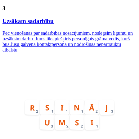
3
Uzsākam sadarbību
Pēc vienošanās par sadarbības nosacījumiem, noslēgsim līgumu un
uzsāksim darbu. Jums tiks piešķirts personīgais grāmatvedis, kurš
būs Jūsu galvenā kontaktpersona un nodrošinās nepārtrauktu
atbalstu.
Katrai problēmai ir
N
Ā
R
S
I
J
1
1
3
2
1
2
M
U
S
I
2
1
3
2