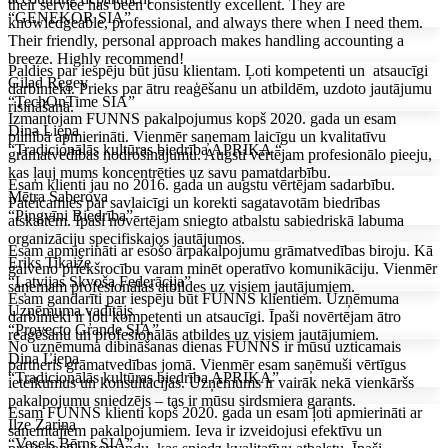
their service has been consistently excellent. They are
“GENEKOR SIA”
knowledgeable, professional, and always there when I need them.
Their friendly, personal approach makes handling accounting a
breeze. Highly recommend!
Paldies par iespēju būt jūsu klientam. Ļoti kompetenti un atsaucīgi
Gilad Regev
darbinieki. Prieks par ātru reaģēšanu un atbildēm, uzdoto jautājumu
“TechOnTime SIA”
risināšanā.
Izmantojam FUNNS pakalpojumus kopš 2020. gada un esam
Dina Liepa
pilnībā apmierināti. Vienmēr saņemam laicīgu un kvalitatīvu
“Tradicionālās kultūras biedrība APRIKA “
grāmatvedības nodrošinājumu. Augsti vērtējam profesionālo pieeju,
kas ļauj mums koncentrēties uz savu pamatdarbību.
Esam klienti jau no 2016. gada un augstu vērtējam sadarbību.
Mētra Saberova
Pateicamies par savlaicīgi un korekti sagatavotām biedrības
“Pingvīni Biedrība”
atskaitēm. Īpaši novērtējam sniegto atbalstu sabiedriskā labuma
organizāciju specifiskajos jautājumos.
Esam apmierināti ar esošo ārpakalpojumu grāmatvedības biroju. Kā
Ēriks Tikaiže
galveno priekšrocību varam minēt operatīvo komunikāciju. Vienmēr
“Latvijas Skvoša Federācija”
saņemam profesionālas atbildes uz visiem jautājumiem.
Esam gandarīti par iespēju būt FUNNS klientiem. Uzņēmuma
Uzņēmuma vadītājs
darbinieki ir ļoti kompetenti un atsaucīgi. Īpaši novērtējam ātro
“Proyecto Grande SIA”
reaģēšanu un profesionālās atbildes uz visiem jautājumiem.
No uzņēmuma dibināšanas dienas FUNNS ir mūsu uzticamais
Dina Liepa
partneris grāmatvedības jomā. Vienmēr esam saņēmuši vērtīgus
“Tradicionālās kultūras biedrība APRIKA”
ieteikumus un konsultācijas. Uzņēmums ir vairāk nekā vienkāršs
pakalpojumu sniedzējs – tas ir mūsu sirdsmiera garants.
Esam FUNNS klienti kopš 2020. gada un esam ļoti apmierināti ar
Ilze Zariņa
saņemtajiem pakalpojumiem. Ieva ir izveidojusi efektīvu un
“Vesels Bērns SIA”