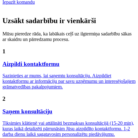
Iepazīt komandu
Uzsākt sadarbību ir vienkārši
Mūsu pieredze rāda, ka labākais ceļš uz ilgtermiņa sadarbību sākas
ar skaidru un pārredzamu procesu.
1
Aizpildi kontaktformu
Sazinieties ar mums
, lai saņemtu konsultāciju. Aizpildiet
kontaktformu ar informāciju par savu uzņēmumu un interesējošajiem
grāmatvedības pakalpojumiem.
2
Saņem konsultāciju
Tiksimies klātienē vai attālināti bezmaksas konsultācijā (15-20 min),
kuras laikā detalizēti pārrunāsim Jūsu aizpildīto kontaktformu. 1-2
darba dienu laikā sagatavosim personalizētu piedāvājumu.