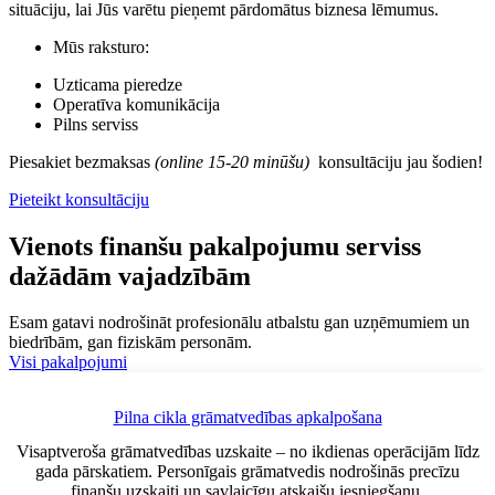
situāciju, lai Jūs varētu pieņemt pārdomātus biznesa lēmumus.
Mūs raksturo:
Uzticama pieredze
Operatīva komunikācija
Pilns serviss
Piesakiet bezmaksas
(online 15-20 minūšu)
konsultāciju jau šodien!
Pieteikt konsultāciju
Vienots finanšu pakalpojumu serviss
dažādām vajadzībām
Esam gatavi nodrošināt profesionālu atbalstu gan uzņēmumiem un
biedrībām, gan fiziskām personām.
Visi pakalpojumi
Pilna cikla grāmatvedības apkalpošana
Visaptveroša grāmatvedības uzskaite – no ikdienas operācijām līdz
gada pārskatiem. Personīgais grāmatvedis nodrošinās precīzu
finanšu uzskaiti un savlaicīgu atskaišu iesniegšanu.