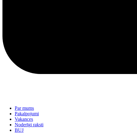
Par mums
Pakalpojumi
Vakances
Noderīgi raksti
BUJ